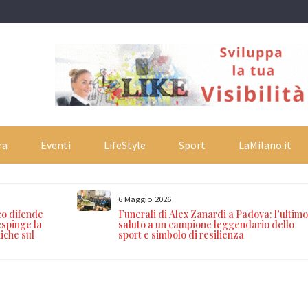
ra
Eventi
LifeStyle
Sport
LaMilano.it
6 Maggio 2026
co difende
Funerali di Alex Zanardi a Padova: l’ultim
espinge la
saluto a un campione leggendario dello
iche sul
sport e simbolo di resilienza