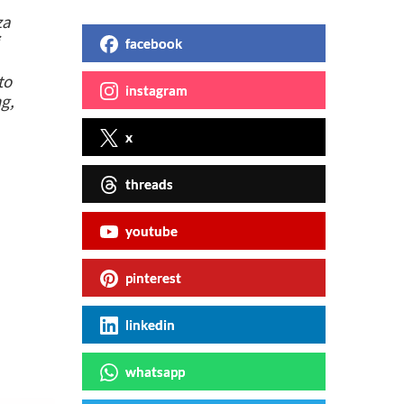
za
facebook
to
instagram
g,
x
threads
youtube
pinterest
linkedin
whatsapp