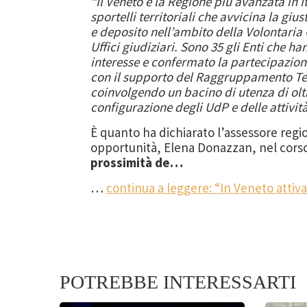
“Il Veneto è la Regione più avanzata in I
sportelli territoriali che avvicina la gius
e deposito nell’ambito della Volontaria 
Uffici giudiziari. Sono 35 gli Enti che h
interesse e confermato la partecipazione
con il supporto del Raggruppamento Tem
coinvolgendo un bacino di utenza di olt
configurazione degli UdP e delle attivit
È quanto ha dichiarato l’assessore regi
opportunità, Elena Donazzan, nel cors
prossimità de…
…
continua a leggere: “In Veneto attivat
POTREBBE INTERESSARTI