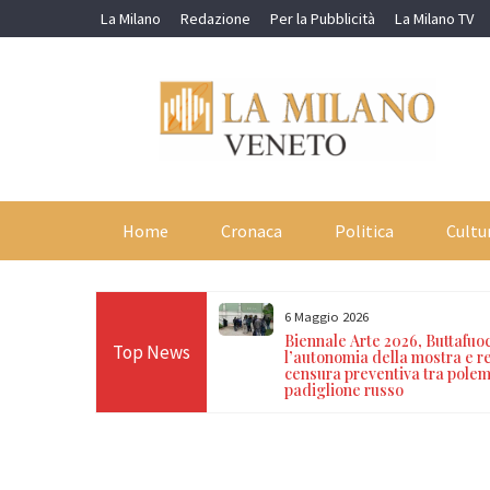
Skip
La Milano
Redazione
Per la Pubblicità
La Milano TV
to
content
Home
Cronaca
Politica
Cultu
6 Maggio 2026
 a Vicenza: chiusa una
Biennale Arte 2026, Buttafuo
Top News
io nel quartiere di San
l’autonomia della mostra e r
censura preventiva tra polem
padiglione russo