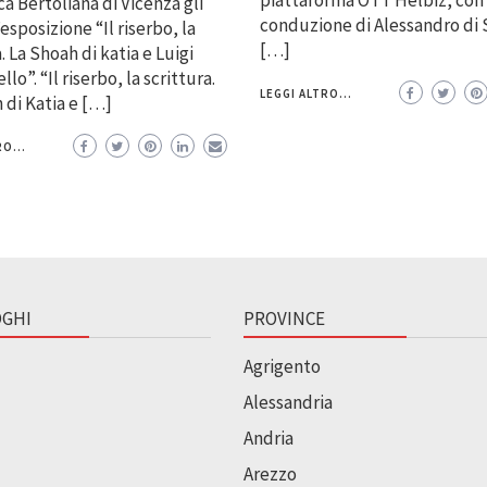
piattaforma OTT Helbiz, con 
ca Bertoliana di Vicenza gli
conduzione di Alessandro di 
esposizione “Il riserbo, la
[…]
. La Shoah di katia e Luigi
o”. “Il riserbo, la scrittura.
LEGGI ALTRO...
 di Katia e […]
O...
GHI
PROVINCE
Agrigento
Alessandria
Andria
Arezzo