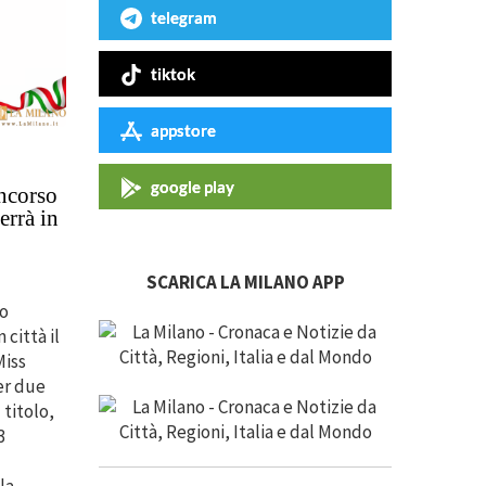
telegram
tiktok
appstore
google play
oncorso
errà in
SCARICA LA MILANO APP
so
 città il
Miss
er due
 titolo,
3