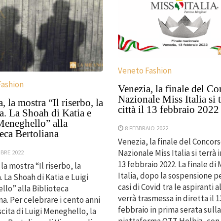
Veneto Fashion
Fashion
Venezia, la finale del C
Nazionale Miss Italia si t
, la mostra “Il riserbo, la
città il 13 febbraio 2022
ra. La Shoah di Katia e
Meneghello” alla
8 FEBBRAIO 2022
eca Bertoliana
Venezia, la finale del Concor
Nazionale Miss Italia si terrà in
MBRE 2022
13 febbraio 2022. La finale di 
la mostra “Il riserbo, la
Italia, dopo la sospensione p
. La Shoah di Katia e Luigi
casi di Covid tra le aspiranti al
lo” alla Biblioteca
verrà trasmessa in diretta il 1
na. Per celebrare i cento anni
febbraio in prima serata sulla
scita di Luigi Meneghello, la