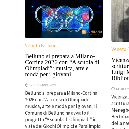
Veneto Fashion
Veneto 
Belluno si prepara a Milano-
Vicenza
Cortina 2026 con “A scuola di
scrittu
Olimpiadi”: musica, arte e
Luigi 
moda per i giovani.
Bibliot
17 DICEMBRE 2024
14 DICE
Belluno si prepara a Milano-Cortina
Vicenza, 
2026 con “A scuola di Olimpiadi”:
scrittura
musica, arte e moda per i giovani. Il
Meneghel
Comune di Belluno ha avviato il
Bertolia
progetto “A scuola di Olimpiadi” in
della na
vista dei Giochi Olimpici e Paralimpici