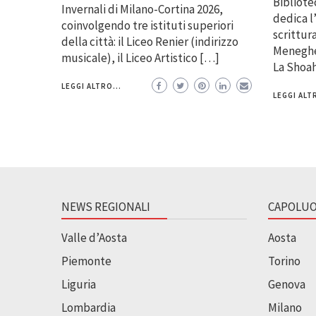
Bibliote
Invernali di Milano-Cortina 2026,
dedica l’
coinvolgendo tre istituti superiori
scrittura
della città: il Liceo Renier (indirizzo
Meneghell
musicale), il Liceo Artistico […]
La Shoah
LEGGI ALTRO...
LEGGI ALTR
NEWS REGIONALI
CAPOLUO
Valle d’Aosta
Aosta
Piemonte
Torino
Liguria
Genova
Lombardia
Milano